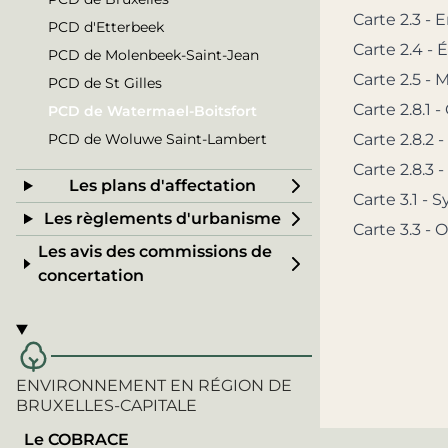
Carte 2.3 -
PCD d'Etterbeek
Carte 2.4 -
PCD de Molenbeek-Saint-Jean
Carte 2.5 - 
PCD de St Gilles
Carte 2.8.1 -
PCD de Watermael-Boitsfort
PCD de Woluwe Saint-Lambert
Carte 2.8.2
Carte 2.8.3
Les plans d'affectation
Carte 3.1 - 
Les règlements d'urbanisme
Carte 3.3 -
Les avis des commissions de
concertation
ENVIRONNEMENT EN RÉGION DE
BRUXELLES-CAPITALE
Le COBRACE