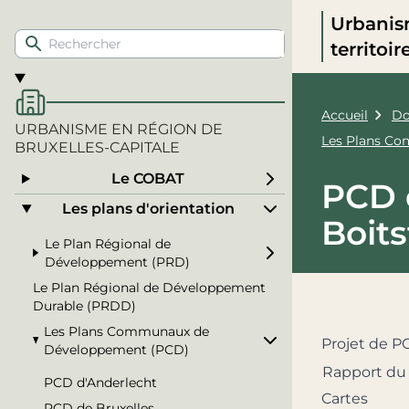
Urbanis
territoi
Accueil
Do
URBANISME EN RÉGION DE
Les Plans C
BRUXELLES-CAPITALE
Le COBAT
PCD 
Les plans d'orientation
Boits
Le Plan Régional de
Développement (PRD)
Le Plan Régional de Développement
Durable (PRDD)
Les Plans Communaux de
Projet de P
Développement (PCD)
Rapport du 
PCD d'Anderlecht
Cartes
PCD de Bruxelles