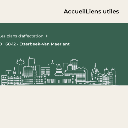
Accueil
Liens utiles
Les plans d'affectation
60-12 - Etterbeek-Van Maerlant