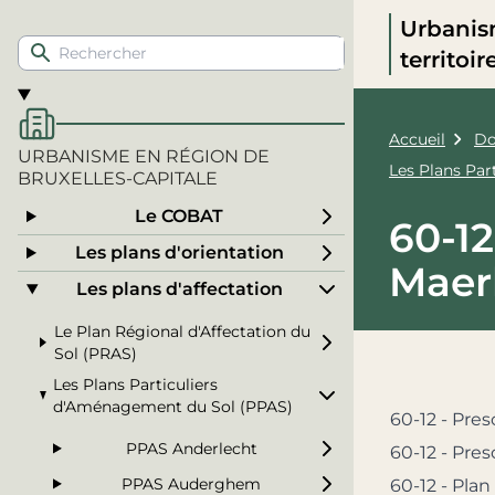
Urbanis
territoi
Accueil
Do
URBANISME EN RÉGION DE
Les Plans Pa
BRUXELLES-CAPITALE
Le COBAT
60-12
Les plans d'orientation
Maer
Les plans d'affectation
Le Plan Régional d'Affectation du
Sol (PRAS)
Les Plans Particuliers
d'Aménagement du Sol (PPAS)
60-12 - Presc
PPAS Anderlecht
60-12 - Presc
PPAS Auderghem
60-12 - Plan