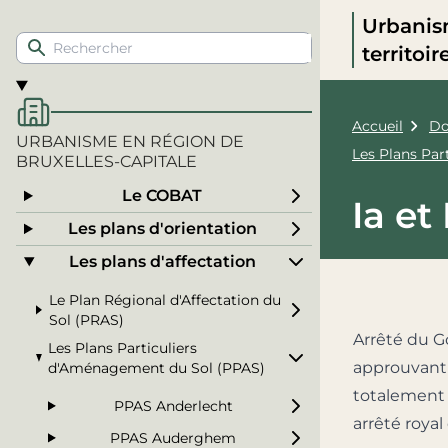
Urbanis
territoi
Accueil
Do
URBANISME EN RÉGION DE
Les Plans Pa
BRUXELLES-CAPITALE
Le COBAT
Ia et 
Les plans d'orientation
Les plans d'affectation
Le Plan Régional d'Affectation du
Sol (PRAS)
Arrêté du G
Les Plans Particuliers
approuvant 
d'Aménagement du Sol (PPAS)
totalement l
PPAS Anderlecht
arrêté royal
PPAS Auderghem