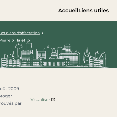
Accueil
Liens utiles
Les plans d'affectation
Pierre
Ia et Ib
août 2009
broger
Visualiser
prouvés par