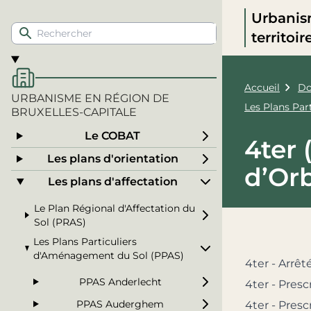
Urbanis
territoi
Accueil
Do
URBANISME EN RÉGION DE
Les Plans Pa
BRUXELLES-CAPITALE
Le COBAT
4ter 
Les plans d'orientation
d’Or
Les plans d'affectation
Le Plan Régional d'Affectation du
Sol (PRAS)
Les Plans Particuliers
d'Aménagement du Sol (PPAS)
4ter - Arrêt
PPAS Anderlecht
4ter - Prescr
PPAS Auderghem
4ter - Pres