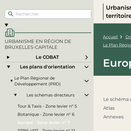
Urbanis
territoi
Accueil
Do
URBANISME EN RÉGION DE
Le Plan Régi
BRUXELLES-CAPITALE
Le COBAT
Europ
Les plans d'orientation
Le Plan Régional de
Développement (PRD)
Les schémas directeurs
Le schéma 
Tour & Taxis - Zone levier n° 5
Atlas
Botanique - Zone levier n° 6
Annexes
Europe - Zone levier n° 7
RTBF-VRT - Zone levier n° 12