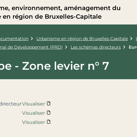
me, environnement, aménagement du
re en région de Bruxelles-Capitale
cumentation
Urbanisme en région de Bruxelles-Capitale
onal de Développement (PRD)
Les schémas directeurs
Eur
e - Zone levier n° 7
directeur
Visualiser
Visualiser
Visualiser