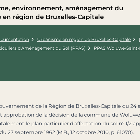
me, environnement, aménagement du
re en région de Bruxelles-Capitale
cumentation
Urbanisme en région de Bruxelles-Capitale
rticuliers d'Aménagement du Sol (PPAS)
PPAS Woluwe-Saint-
ouvernement de la Région de Bruxelles-Capitale du 24
t approbation de la décision de la commune de Woluwe-
talement le plan particulier d'affectation du sol n° I/2 a
 du 27 septembre 1962 (M.B., 12 octobre 2010, p. 61070).