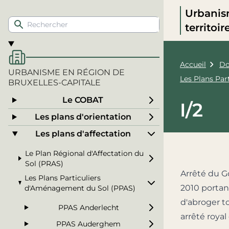
Urbanis
territoi
Accueil
Do
URBANISME EN RÉGION DE
Les Plans Pa
BRUXELLES-CAPITALE
Le COBAT
I/2
Les plans d'orientation
Les plans d'affectation
Le Plan Régional d'Affectation du
Sol (PRAS)
Arrêté du G
Les Plans Particuliers
2010 portan
d'Aménagement du Sol (PPAS)
d'abroger to
PPAS Anderlecht
arrêté royal
PPAS Auderghem