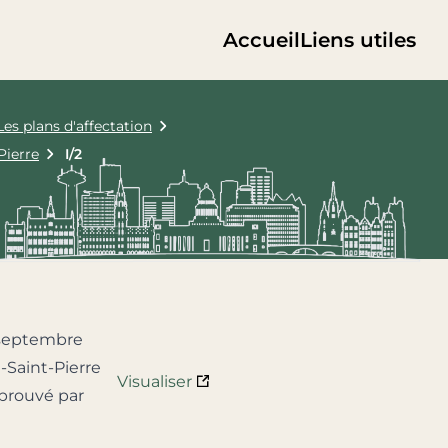
Accueil
Liens utiles
Les plans d'affectation
Pierre
I/2
 septembre
Saint-Pierre
Visualiser
pprouvé par