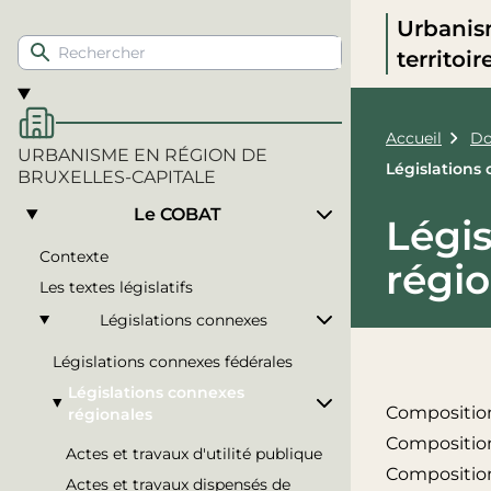
Urbanis
territoi
Accueil
Do
URBANISME EN RÉGION DE
Législations
BRUXELLES-CAPITALE
Le COBAT
Légi
Contexte
régi
Les textes législatifs
Législations connexes
Législations connexes fédérales
Législations connexes
Composition
régionales
Compositio
Actes et travaux d'utilité publique
Composition
Actes et travaux dispensés de