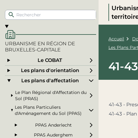
Urbanis
territoi
Accueil
Do
URBANISME EN RÉGION DE
Les Plans Pa
BRUXELLES-CAPITALE
Le COBAT
41-4
Les plans d'orientation
Les plans d'affectation
Le Plan Régional d'Affectation du
Sol (PRAS)
41-43 - Pres
Les Plans Particuliers
d'Aménagement du Sol (PPAS)
41-43 - Plan
PPAS Anderlecht
PPAS Auderghem