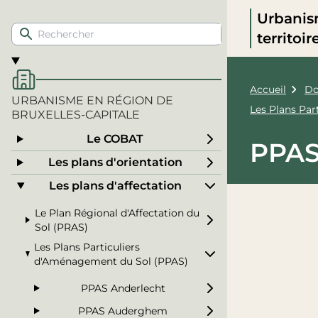
Urbanis
territoi
Accueil
Do
URBANISME EN RÉGION DE
Les Plans Pa
BRUXELLES-CAPITALE
Le COBAT
PPAS
Les plans d'orientation
Les plans d'affectation
Le Plan Régional d'Affectation du
Sol (PRAS)
Les Plans Particuliers
d'Aménagement du Sol (PPAS)
PPAS Anderlecht
PPAS Auderghem