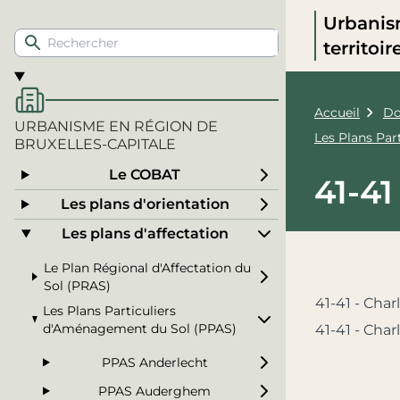
Urbanis
territoi
Accueil
Do
URBANISME EN RÉGION DE
Les Plans Pa
BRUXELLES-CAPITALE
Le COBAT
41-41
Les plans d'orientation
Les plans d'affectation
Le Plan Régional d'Affectation du
Sol (PRAS)
41-41 - Char
Les Plans Particuliers
d'Aménagement du Sol (PPAS)
41-41 - Cha
PPAS Anderlecht
PPAS Auderghem