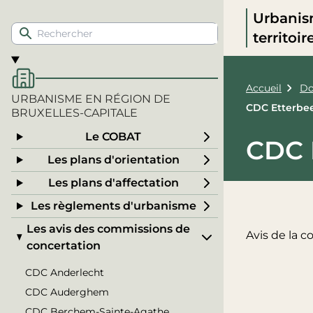
Urbanis
territoi
Accueil
Do
URBANISME EN RÉGION DE
CDC Etterbe
BRUXELLES-CAPITALE
Le COBAT
CDC 
Les plans d'orientation
Les plans d'affectation
Les règlements d'urbanisme
Les avis des commissions de
Avis de la 
concertation
CDC Anderlecht
CDC Auderghem
CDC Berchem-Sainte-Agathe