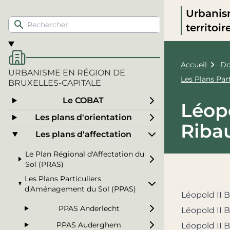
Urbanis
territoi
Accueil
Do
URBANISME EN RÉGION DE
Les Plans Pa
BRUXELLES-CAPITALE
Le COBAT
Léopo
Les plans d'orientation
Riba
Les plans d'affectation
Le Plan Régional d'Affectation du
Sol (PRAS)
Les Plans Particuliers
d'Aménagement du Sol (PPAS)
Léopold II B
PPAS Anderlecht
Léopold II B
PPAS Auderghem
Léopold II 