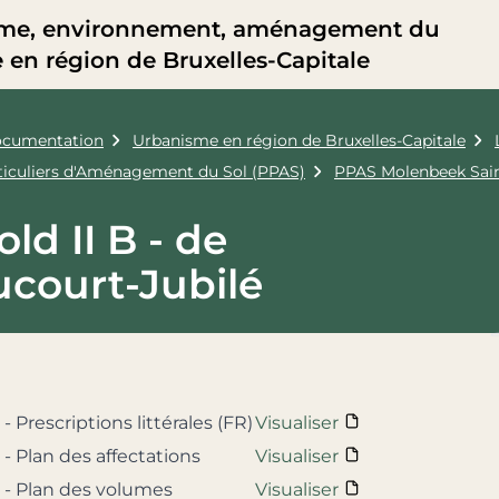
me, environnement, aménagement du
re en région de Bruxelles-Capitale
cumentation
Urbanisme en région de Bruxelles-Capitale
rticuliers d'Aménagement du Sol (PPAS)
PPAS Molenbeek Sain
ld II B - de
ucourt-Jubilé
 - Prescriptions littérales (FR)
Visualiser
 - Plan des affectations
Visualiser
B - Plan des volumes
Visualiser