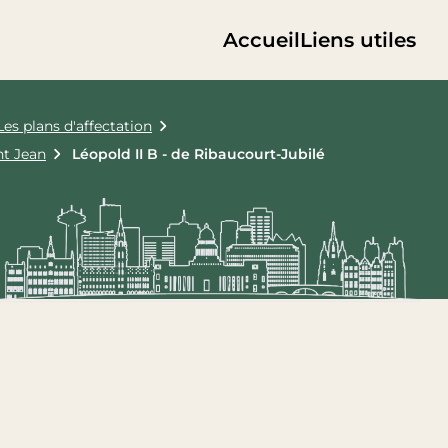
Accueil
Liens utiles
Les plans d'affectation
t Jean
Léopold II B - de Ribaucourt-Jubilé