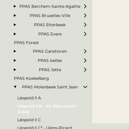
PPAS Berchem-Sainte-Agathe
PPAS Bruxelles-Ville
PPAS Etterbeek
PPAS Evere
PPAS Forest
PPAS Ganshoren
PPAS Ixelles
PPAS Jette
PPAS Koekelberg
PPAS Molenbeek Saint Jean
Léopold II A
Léopold II B - de Ribaucourt-
Jubilé
Léopold II C
Léopold II C* - Ulens-Picard