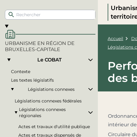
Urbanis
territoi
Accueil
Do
URBANISME EN RÉGION DE
Législations 
BRUXELLES-CAPITALE
Le COBAT
Perf
Contexte
des 
Les textes législatifs
Législations connexes
Législations connexes fédérales
Législations connexes
régionales
Ordonnance 
intérieur de
Actes et travaux d'utilité publique
Circulaire du
Actes et travaux dispensés de