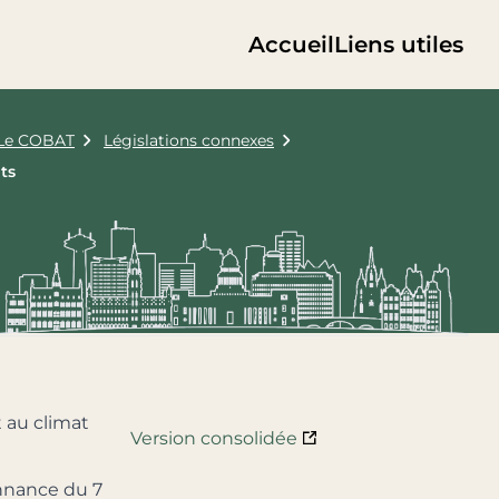
Accueil
Liens utiles
Le COBAT
Législations connexes
ts
 au climat
Version consolidée
donnance du 7