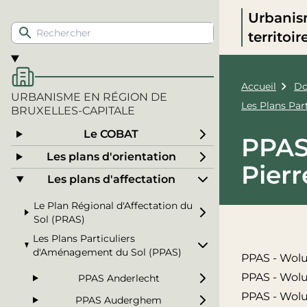
Urbanis
territoi
Accueil
Do
URBANISME EN RÉGION DE
Les Plans Pa
BRUXELLES-CAPITALE
Le COBAT
PPAS
Les plans d'orientation
Pierr
Les plans d'affectation
Le Plan Régional d'Affectation du
Sol (PRAS)
Les Plans Particuliers
d'Aménagement du Sol (PPAS)
PPAS - Woluw
PPAS - Woluw
PPAS Anderlecht
PPAS - Woluw
PPAS Auderghem