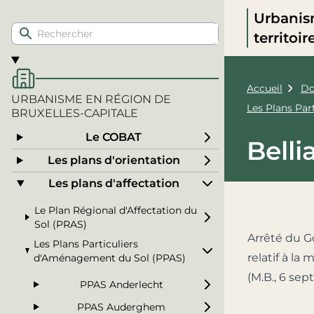
Urbanis
territoi
Accueil
Do
URBANISME EN RÉGION DE
Les Plans Pa
BRUXELLES-CAPITALE
Le COBAT
Belli
Les plans d'orientation
Les plans d'affectation
Le Plan Régional d'Affectation du
Sol (PRAS)
Arrêté du G
Les Plans Particuliers
relatif à la
d'Aménagement du Sol (PPAS)
(M.B., 6 sep
PPAS Anderlecht
PPAS Auderghem