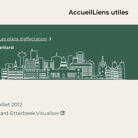
Accueil
Liens utiles
Les plans d'affectation
elliard
llet 2012
lliard-Etterbeek
Visualiser