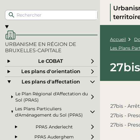
Urbanis
territoi
Accueil
Do
URBANISME EN RÉGION DE
Les Plans Pa
BRUXELLES-CAPITALE
Le COBAT
27bis
Les plans d'orientation
Les plans d'affectation
Le Plan Régional d'Affectation du
Sol (PRAS)
27bis - Arr
Les Plans Particuliers
d'Aménagement du Sol (PPAS)
27bis - Presc
27bis - Pre
PPAS Anderlecht
PPAS Auderghem