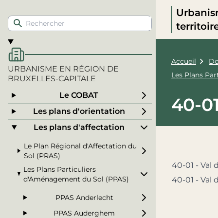
Urbanis
territoi
Accueil
Do
URBANISME EN RÉGION DE
Les Plans Pa
BRUXELLES-CAPITALE
Le COBAT
40-01
Les plans d'orientation
Les plans d'affectation
Le Plan Régional d'Affectation du
Sol (PRAS)
40-01 - Val 
Les Plans Particuliers
d'Aménagement du Sol (PPAS)
40-01 - Val 
PPAS Anderlecht
PPAS Auderghem