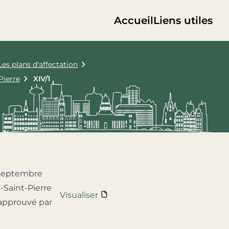
Accueil
Liens utiles
Les plans d'affectation
Pierre
XIV/1
 septembre
Saint-Pierre
Visualiser
1 approuvé par