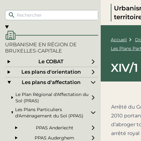
Urbanis
territoi
Accueil
Do
URBANISME EN RÉGION DE
Les Plans Pa
BRUXELLES-CAPITALE
Le COBAT
XIV/1
Les plans d'orientation
Les plans d'affectation
Le Plan Régional d'Affectation du
Sol (PRAS)
Arrêté du G
Les Plans Particuliers
2010 portan
d'Aménagement du Sol (PPAS)
d’abroger to
PPAS Anderlecht
arrêté royal
PPAS Auderghem