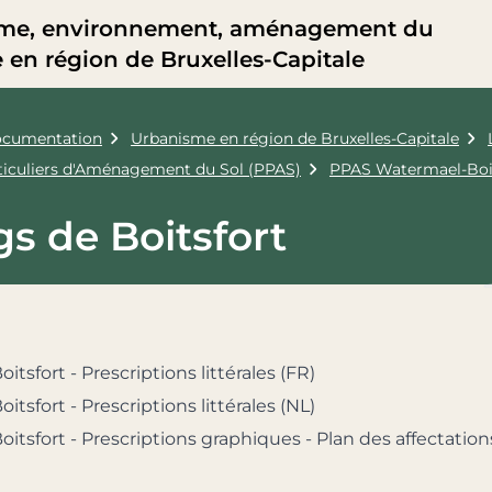
me, environnement, aménagement du
re en région de Bruxelles-Capitale
cumentation
Urbanisme en région de Bruxelles-Capitale
rticuliers d'Aménagement du Sol (PPAS)
PPAS Watermael-Boi
s de Boitsfort
itsfort - Prescriptions littérales (FR)
itsfort - Prescriptions littérales (NL)
itsfort - Prescriptions graphiques - Plan des affectation