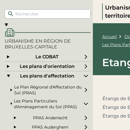
Urbanis
territoi
Accueil
Do
URBANISME EN RÉGION DE
Les Plans Pa
BRUXELLES-CAPITALE
Le COBAT
Etang
Les plans d'orientation
Les plans d'affectation
Le Plan Régional d'Affectation du
Sol (PRAS)
Étangs de Bo
Les Plans Particuliers
d'Aménagement du Sol (PPAS)
Étangs de Bo
Étangs de Bo
PPAS Anderlecht
PPAS Auderghem