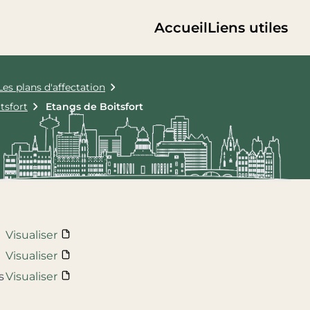
Accueil
Liens utiles
Les plans d'affectation
tsfort
Etangs de Boitsfort
Visualiser
Visualiser
s
Visualiser