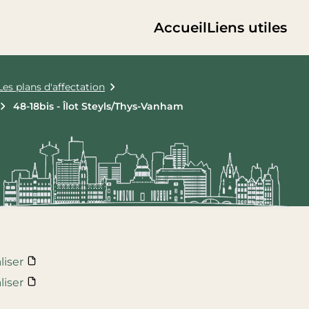
Accueil
Liens utiles
Les plans d'affectation
48-18bis - Îlot Steyls/Thys-Vanham
liser
liser