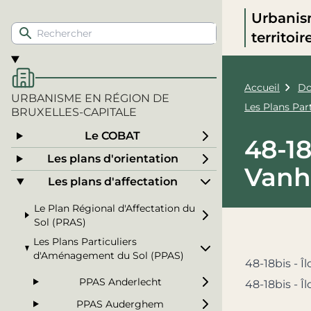
Urbanis
territoi
Accueil
Do
URBANISME EN RÉGION DE
Les Plans Pa
BRUXELLES-CAPITALE
Le COBAT
48-18
Les plans d'orientation
Van
Les plans d'affectation
Le Plan Régional d'Affectation du
Sol (PRAS)
Les Plans Particuliers
d'Aménagement du Sol (PPAS)
48-18bis - Î
PPAS Anderlecht
48-18bis - 
PPAS Auderghem