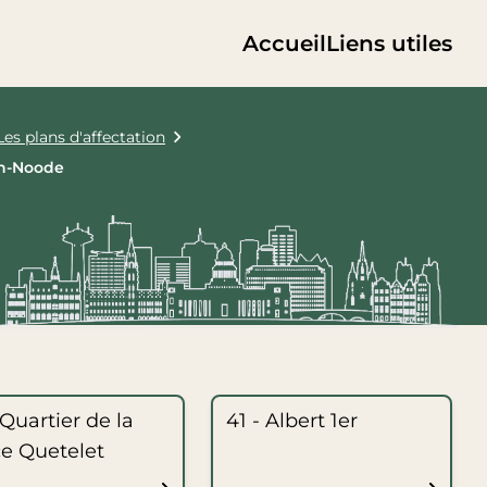
Accueil
Liens utiles
Les plans d'affectation
en-Noode
 Quartier de la
41 - Albert 1er
ce Quetelet