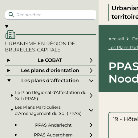
Urbanis
territoi
Accueil
Do
URBANISME EN RÉGION DE
Les Plans Pa
BRUXELLES-CAPITALE
Le COBAT
PPAS
Les plans d'orientation
Noo
Les plans d'affectation
Le Plan Régional d'Affectation du
Sol (PRAS)
Les Plans Particuliers
d'Aménagement du Sol (PPAS)
19 - Hôt
PPAS Anderlecht
PPAS Auderghem